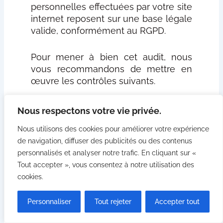
personnelles effectuées par votre site
internet reposent sur une base légale
valide, conformément au RGPD.
Pour mener à bien cet audit, nous
vous recommandons de mettre en
œuvre les contrôles suivants.
Nous respectons votre vie privée.
Contrôle du
Nous utilisons des cookies pour améliorer votre expérience
consentement de
de navigation, diffuser des publicités ou des contenus
l'utilisateur
personnalisés et analyser notre trafic. En cliquant sur «
Tout accepter », vous consentez à notre utilisation des
Comme évoqué ci-dessus, c’est
cookies.
l’une des bases les plus courantes
pour le traitement des données. Le
Personnaliser
Tout rejeter
Accepter tout
consentement doit être libre,
éclairé, spécifique et explicite.